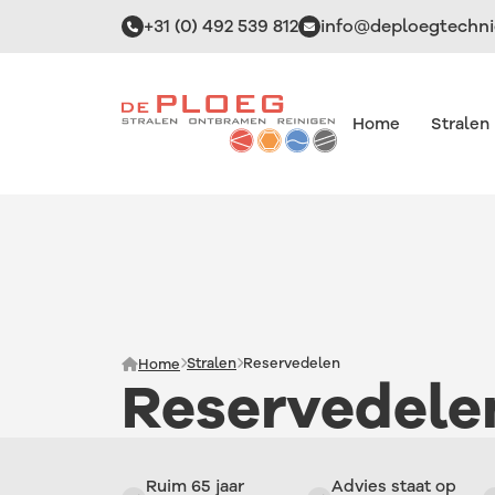
+31 (0) 492 539 812
info@deploegtechni
Home
Stralen
Alles over
Alles over
Alles over
Alles over
Stralen
Trommelen
Reinigen
3D Finishing
Stralen
Reservedelen
Home
Reservedele
Ruim 65 jaar
Advies staat op