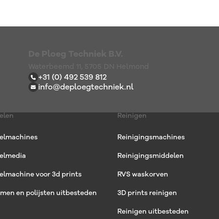
De Ploeg Techniek B.V.
Waterbeemd 11, 5705 DN Helmond
+31 (0) 492 539 812
info@deploegtechniek.nl
elen
Reinigen
elmachines
Reinigingsmachines
elmedia
Reinigingsmiddelen
lmachine voor 3d prints
RVS waskorven
men en polijsten uitbesteden
3D prints reinigen
Reinigen uitbesteden