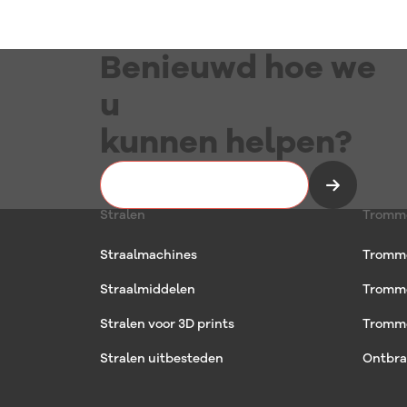
Benieuwd hoe we
u
kunnen helpen?
Vrijblijvend kennismaken
Stralen
Tromm
Straalmachines
Tromm
Straalmiddelen
Tromm
Stralen voor 3D prints
Tromme
Stralen uitbesteden
Ontbra