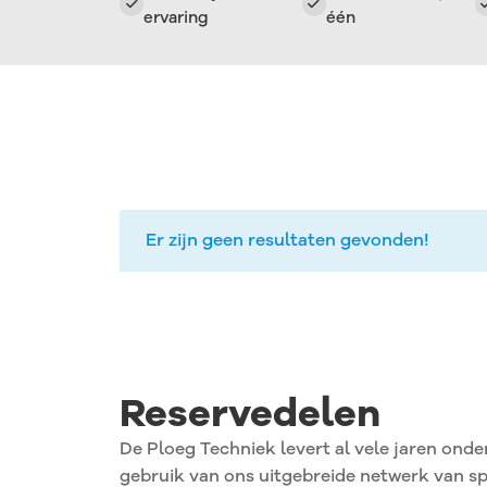
ervaring
één
Pagina bekijken
Pagina bekijken
Pagina bekijken
Pagina bekijken
Er zijn geen resultaten gevonden!
Reservedelen
De Ploeg Techniek levert al vele jaren onde
gebruik van ons uitgebreide netwerk van sp