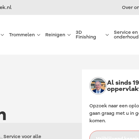
ek.nl
Over o
3D
Service en
Trommelen
Reinigen
Finishing
onderhoud
Al sinds 1
Straal apparatuur
Trommelmachines
Reinigingsmachines
Stralen
oppervlak
Opzoek naar een oplo
n
Straalmiddelen
Trommelmedia
Reinigingsmiddelen
Natstralen 3D Parts
gaan graag met u in 
komen.
Stralen van 3D prints
Trommelen van 3d prints
Reinigen uitbesteden
Trommelen 3D parts
Service voor alle
Vrijblijvend kenn