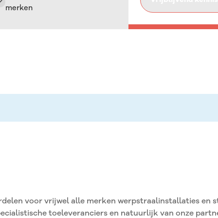
merken
Stralen uitbesteden
Ontbramen en polijsten uitbesteden
Reinigen van 3D prints
Reinigen 3D parts
Uitbesteden behandelen 3D parts
rdelen voor vrijwel alle merken werpstraalinstallaties en
ecialistische toeleveranciers en natuurlijk van onze part