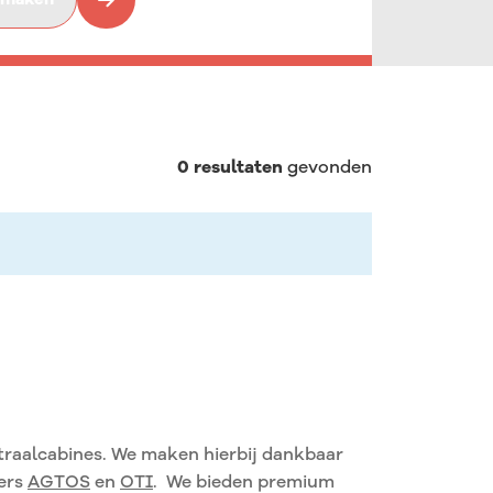
Droogijs stralen
Electrofinishing
0
resultaten
gevonden
 straalcabines. We maken hierbij dankbaar
ners
AGTOS
en
OTI
. We bieden premium