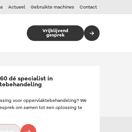
ns
Actueel
Gebruikte machines
Contact
Vrijblijvend
gesprek
960 dé specialist in
Droog stralen met perslucht
Vibreren
Sproeireinigen
MHG straalcabines
Sproeireinigen
tebehandeling
ssing voor oppervlaktebehandeling? We
Werpstralen
Centrifugaalslijpen
Ultrasoon reinigen
BMF Straalapparatuur
Ultrasoon reinigen
gesprek om samen tot een oplossing te
Natstralen
Dragfinishing
METALLFORM
ismaken