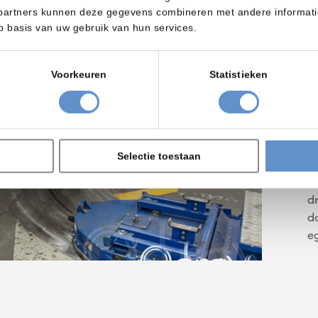
partners kunnen deze gegevens combineren met andere informatie 
p basis van uw gebruik van hun services.
E
o
w
Voorkeuren
Statistieken
a
D
a
r
Selectie toestaan
d
v
d
d
e