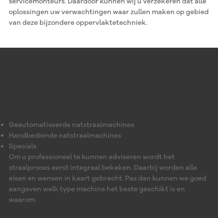
servicemonteurs. Daardoor kunnen wij u verzekeren dat alle
oplossingen uw verwachtingen waar zullen maken op gebied
van deze bijzondere oppervlaktetechniek.
Samen met Vapormatt Ltd. biedt
De Ploeg Techniek een compleet
programma industriële
natstraalinstallaties.
Geautomatiseerde natstraalmachines
Handbediende natstraalmachines
Specials
Om u professioneel te kunnen adviseren wordt het
straalproces eerst integraal bekeken. Daarbij worden alle
eisen en wensen in kaart gebracht. Pas dan kunnen we goed
aangeven welk type machine het beste geschikt is en
waarom.