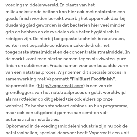
voedingsmiddelenwereld. In plaats van het
milieubelastende beitsen kan hier ook met natstralen een
goede finish worden bereikt waarbij het oppervlak daarbij
dusdanig glad geworden is dat bacterien hier veel minder
grip op hebben en de rvs delen dus beter hygiënisch te
reinigen zijn. De hierbij toegepaste techniek is natstralen,
echter met bepaalde condities inzake de druk, het
toegepaste straalmiddel en de concentratie straalmiddel. In
de markt komt men hiertoe namen tegen als viwatec, pure
finish en sublimeren. Fraaie namen voor een bepaalde vorm
van een natstraalproces. Wij noemen dit speciale proces in
samenwerking met Vapormatt
“FiniBlast Foodfinish”
.
Vapormatt ltd. (
http://vapormatt.com
) is een van de
grondleggers van het natstraalproces en geldt wereldwijd
als marktleider op dit gebied (zie ook elders op onze
website). Ze hebben standaard cabines un hun programma,
maar ook een uitgebreid gamma aan semi-en vol-
automatische installaties.
Opkomend in de voedingsmiddelenindustrie zijn nu ook de
natstraalhallen; speciaal daarvoor heeft Vapormatt een unit