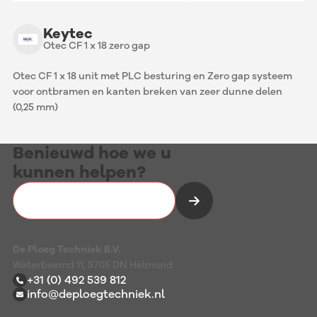
Keytec
Otec CF 1 x 18 zero gap
Otec CF 1 x 18 unit met PLC besturing en Zero gap systeem
voor ontbramen en kanten breken van zeer dunne delen
(0,25 mm)
Benieuwd hoe we u
kunnen helpen?
Vrijblijvend kennismaken
De Ploeg Techniek B.V.
Waterbeemd 11, 5705 DN Helmond
+31 (0) 492 539 812
info@deploegtechniek.nl