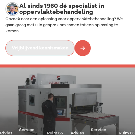
Al sinds 1960 dé specialist in
oppervlaktebehandeling
Opzoek naar een oplossing voor oppervlaktebehandeling? We
gaan graag met u in gesprek om samen tot een oplossing te
komen.
Vrijblijvend kennismaken
Service
Service
ies
Ruim 65
Advies
Ruim 65