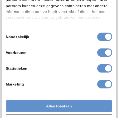
partners kunnen deze gegevens combineren met andere
Advies
informatie die u aan ze heeft verstrekt of die ze hebben
verzameld op basis van uw gebruik van hun services.
Een goed advies met de bijbehorende
onderbouwing is steeds het uitgangspunt
voor een goede samenwerking.
Toestemmingsselectie
Noodzakelijk
Voorkeuren
Statistieken
Marketing
Service
Een team van ervaren, goed getrainde,
Alles toestaan
vakkundige monteurs staat voor u klaar.