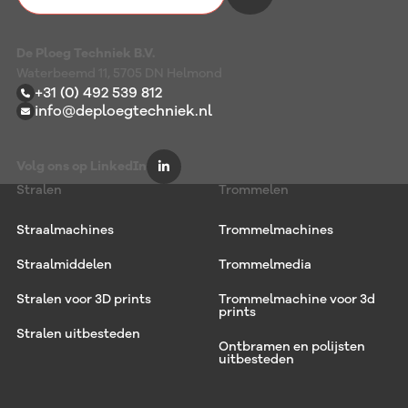
De Ploeg Techniek B.V.
Waterbeemd 11, 5705 DN Helmond
+31 (0) 492 539 812
info@deploegtechniek.nl
Volg ons op LinkedIn
Stralen
Trommelen
Straalmachines
Trommelmachines
Straalmiddelen
Trommelmedia
Stralen voor 3D prints
Trommelmachine voor 3d
prints
Stralen uitbesteden
Ontbramen en polijsten
uitbesteden