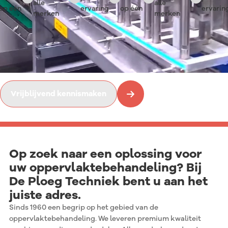
alle
alle
 één
ervaring
op één
ervaring
merken
merken
Al sinds 1960 dé specialist in oppervlak
Opzoek naar een oplossing voor oppervlaktebehandeling? We gaan gra
oplossing te komen.
Vrijblijvend kennismaken
Op zoek naar een oplossing voor
uw oppervlaktebehandeling?
Bij
De Ploeg Techniek bent u aan het
juiste adres.
Sinds 1960 een begrip op het gebied van de
oppervlaktebehandeling. We leveren premium kwaliteit