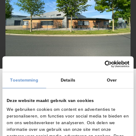
Toestemming
Details
Over
Onze kernwaarden: advies, service
en innovatie
als basis voor uw
succes.
Deze website maakt gebruik van cookies
We streven naar een langdurige relatie met onze klanten. De
We gebruiken cookies om content en advertenties te
basis daarvoor is een eerlijk en goed advies, goede machines
personaliseren, om functies voor social media te bieden en
en bijbehorende media, een professionele service en dat
om ons websiteverkeer te analyseren. Ook delen we
alles tegen een faire prijs.
informatie over uw gebruik van onze site met onze
partners voor social media, adverteren en analyse. Deze