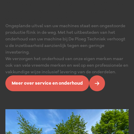
Volledig ontzorging op het gebied
van service en onderhoud.
Wij
staan voor u klaar.
Ongeplande uitval van uw machines staat een ongestoorde
productie flink in de weg. Met het uitbesteden van het
onderhoud van uw machine bij De Ploeg Techniek verhoogt
u de inzetbaarheid aanzienlijk tegen een geringe
investering.
We verzorgen het onderhoud van onze eigen merken maar
ook van vele vreemde merken en wel op een professionele en
vakkundige wijze inclusief levering van de onderdelen.
Meer over service en onderhoud