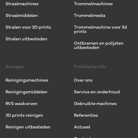
Straalmachines
Trommelmachines
Straalmiddelen
Trommelmedia
Stralen voor 3D prints
Trommelmachine voor 3d
prints
Stralen uitbesteden
Ontbramen en polijsten
uitbesteden
Reinigen
Praktische info
Reinigingsmachines
Over ons
Reinigingsmiddelen
Service en onderhoud
RVS waskorven
Gebruikte machines
3D prints reinigen
Referenties
Reinigen uitbesteden
Actueel