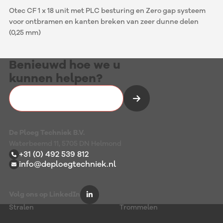
Otec CF 1 x 18 unit met PLC besturing en Zero gap systeem
voor ontbramen en kanten breken van zeer dunne delen
(0,25 mm)
Benieuwd hoe we u
kunnen helpen?
Vrijblijvend kennismaken
De Ploeg Techniek B.V.
Waterbeemd 11, 5705 DN Helmond
+31 (0) 492 539 812
info@deploegtechniek.nl
Volg ons op LinkedIn
Stralen
Trommelen