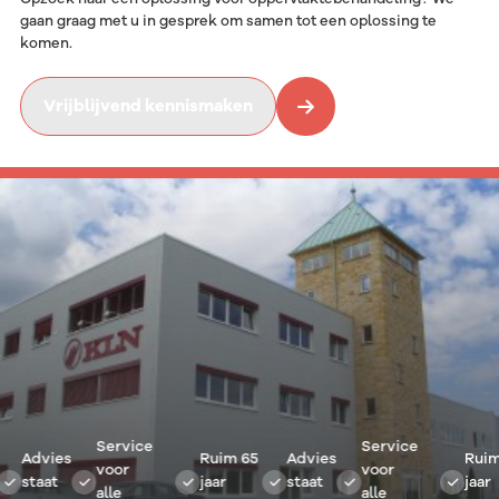
gaan graag met u in gesprek om samen tot een oplossing te
komen.
Vrijblijvend kennismaken
Service
Service
Advies
Ruim 65
Advies
Ruim 6
voor
voor
staat
jaar
staat
jaar
alle
alle