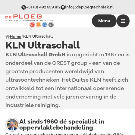
+31 (0) 492 539 812
info@deploegtechniek.nl
Menu
KLN Ultraschall
Home
KLN Ultraschall
KLN Ultraschall GmbH
is opgericht in 1967 en is
onderdeel van de CREST group - een van de
grootste producenten wereldwijd van
ultrasoontechnieken. Het Duitse KLN heeft zich
ontwikkeld tot een internationaal opererende
onderneming met vele jaren ervaring in de
industriele reiniging.
Al sinds 1960 dé specialist in
oppervlaktebehandeling
Opzoek naar een oplossing voor oppervlaktebehandeling? We