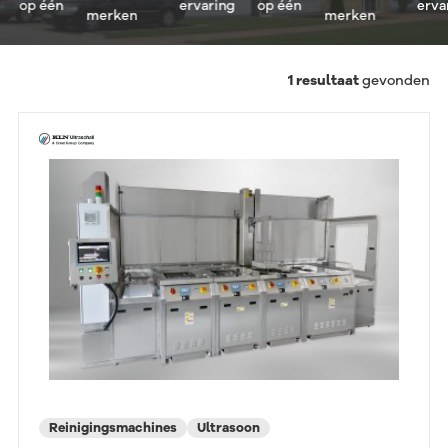
op één
ervaring
op één
ervari
merken
merken
1
resultaat
gevonden
Reinigingsmachines
Ultrasoon