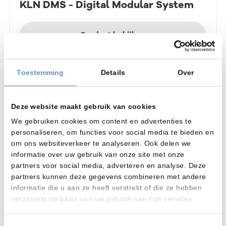
KLN DMS - Digital Modular System
Product bekijken
Toestemming
Details
Over
Ultrasoonreiniging machines
De machines worden 100% in eigen beheer ontworpen en
Deze website maakt gebruik van cookies
gebouwd. Men beschikt over een goeg uitgeruste
engineeringsafdeling met o.a. plc-programmeurs.
We gebruiken cookies om content en advertenties te
KLN beschikt in Duitsland over een testcentrum waar de
personaliseren, om functies voor social media te bieden en
reinigingsproeven worden uitgevoerd. Ook beschikt men
om ons websiteverkeer te analyseren. Ook delen we
over een laboratorium waar de reinheidseisen tot grade 1
informatie over uw gebruik van onze site met onze
kunnen worden getest. Zodoende kan men snel uitsluitsel
partners voor social media, adverteren en analyse. Deze
geven over de behaalde resultaten.
partners kunnen deze gegevens combineren met andere
Om aan de wens van een lage kostprijs te kunnen voldoen is
informatie die u aan ze heeft verstrekt of die ze hebben
er verregaand geautomatiseerd en worden de
verzameld op basis van uw gebruik van hun services.
basiscomponenten in grote series aangemaakt.
Voor meer informatie verwijzen we u graag naar de website