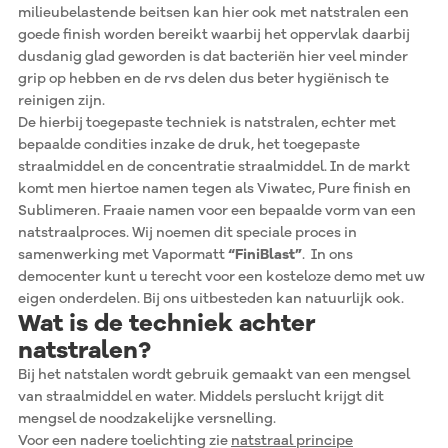
milieubelastende beitsen kan hier ook met natstralen een
goede finish worden bereikt waarbij het oppervlak daarbij
dusdanig glad geworden is dat bacteriën hier veel minder
grip op hebben en de rvs delen dus beter hygiënisch te
reinigen zijn.
De hierbij toegepaste techniek is natstralen, echter met
bepaalde condities inzake de druk, het toegepaste
straalmiddel en de concentratie straalmiddel. In de markt
komt men hiertoe namen tegen als Viwatec, Pure finish en
Sublimeren. Fraaie namen voor een bepaalde vorm van een
natstraalproces. Wij noemen dit speciale proces in
samenwerking met Vapormatt
“FiniBlast”
. In ons
democenter kunt u terecht voor een kosteloze demo met uw
eigen onderdelen. Bij ons uitbesteden kan natuurlijk ook.
Wat is de techniek achter
natstralen?
Bij het natstalen wordt gebruik gemaakt van een mengsel
van straalmiddel en water. Middels perslucht krijgt dit
mengsel de noodzakelijke versnelling.
Voor een nadere toelichting zie
natstraal principe