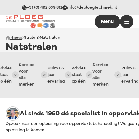
+31 (0) 492 539 812
info@deploegtechniek.nl
Menu
Stralen
Natstralen
Home
Natstralen
Service
Service
ies
Ruim 65
Advies
Ruim 65
voor
voor
at
jaar
staat
jaar
alle
alle
één
ervaring
op één
ervaring
merken
merken
Al sinds 1960 dé specialist in oppervl
Opzoek naar een oplossing voor oppervlaktebehandeling? We gaan 
oplossing te komen.