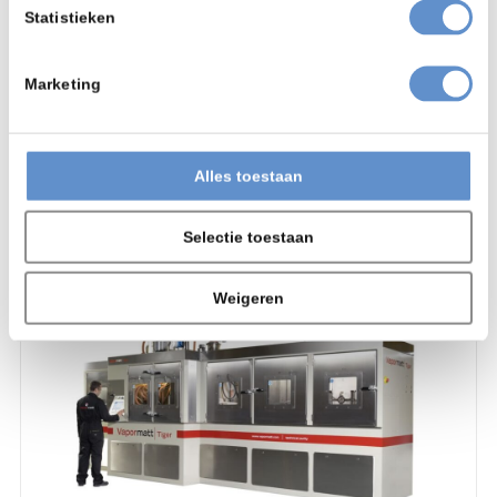
Statistieken
Natstralen
Straalmachines
Marketing
Vapormatt Sump
Product bekijken
Alles toestaan
Selectie toestaan
Weigeren