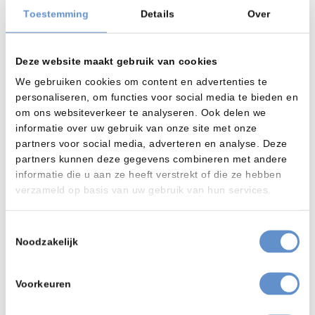
Toestemming
Details
Over
Natstralen
Straalmachines
Vapormatt Sabre
Deze website maakt gebruik van cookies
Product bekijken
We gebruiken cookies om content en advertenties te
personaliseren, om functies voor social media te bieden en
om ons websiteverkeer te analyseren. Ook delen we
informatie over uw gebruik van onze site met onze
partners voor social media, adverteren en analyse. Deze
partners kunnen deze gegevens combineren met andere
informatie die u aan ze heeft verstrekt of die ze hebben
verzameld op basis van uw gebruik van hun services.
Toestemmingsselectie
Noodzakelijk
Voorkeuren