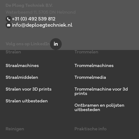
De Ploeg Techniek B.V.
Waterbeemd 11, 5705 DN Helmond
+31 (0) 492 539 812
info@deploegtechniek.nl
Volg ons op LinkedIn
Stralen
Trommelen
Straalmachines
Trommelmachines
Straalmiddelen
Trommelmedia
Stralen voor 3D prints
Trommelmachine voor 3d
prints
Stralen uitbesteden
Ontbramen en polijsten
uitbesteden
Reinigen
Praktische info