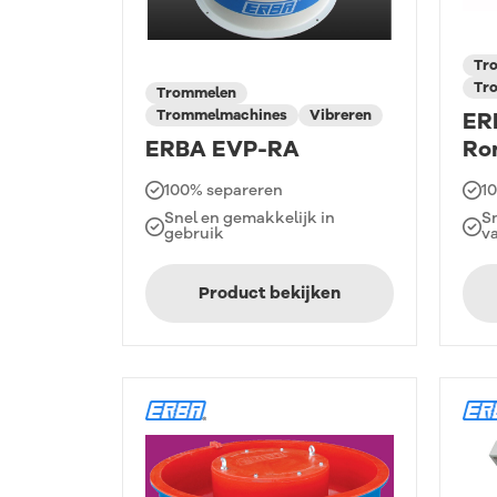
Tr
Tr
Trommelen
Trommelmachines
Vibreren
ER
ERBA EVP-RA
Ro
100% separeren
1
Snel en gemakkelijk in
S
gebruik
v
Product bekijken