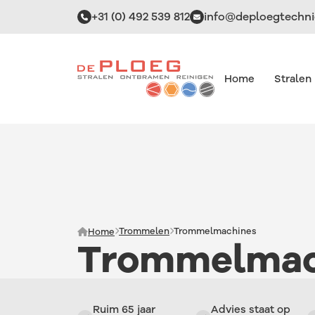
+31 (0) 492 539 812
info@deploegtechni
Home
Stralen
Alles over
Alles over
Alles over
Alles over
Stralen
Trommelen
Reinigen
3D Finishing
Trommelen
Trommelmachines
Home
Trommelmac
Ruim 65 jaar
Advies staat op