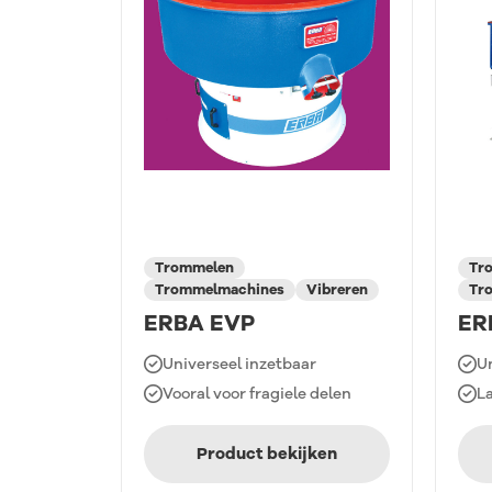
Trommelen
Tr
Trommelmachines
Vibreren
Tr
ERBA EVP
ER
Universeel inzetbaar
Un
Vooral voor fragiele delen
L
Product bekijken