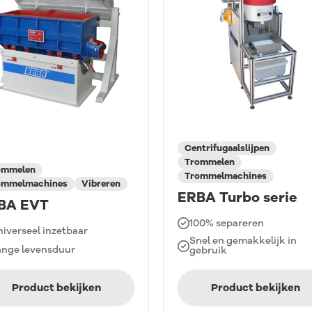
Centrifugaalslijpen
Trommelen
ommelen
Trommelmachines
ommelmachines
Vibreren
ERBA Turbo serie
BA EVT
100% separeren
iverseel inzetbaar
Snel en gemakkelijk in
ange levensduur
gebruik
Product bekijken
Product bekijken