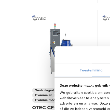
Toestemming
Deze website maakt gebruik 
Cen
Centrifugaalslijpen
Tr
We gebruiken cookies om conte
Trommelen
Tr
websiteverkeer te analyseren.
Trommelmachines
adverteren en analyse. Deze 
OT
OTEC CF-serie
of die ze hebben verzameld o