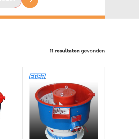
Droogijs stralen
Electrofinishing
11
resultaten
gevonden