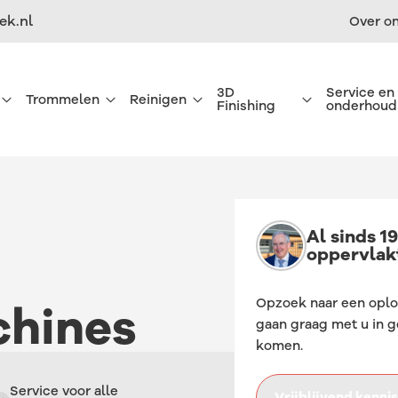
ek.nl
Over o
3D
Service en
Trommelen
Reinigen
Finishing
onderhoud
Al sinds 1
Straal apparatuur
Trommelmachines
Reinigingsmachines
Stralen
oppervlak
Opzoek naar een oplo
hines
Straalmiddelen
Trommelmedia
Reinigingsmiddelen
Natstralen 3D Parts
gaan graag met u in 
komen.
Stralen van 3D prints
Trommelen van 3d prints
Reinigen uitbesteden
Trommelen 3D parts
Service voor alle
Vrijblijvend kenn