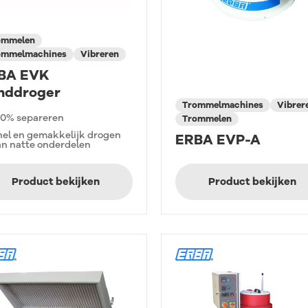
ommelen
ommelmachines
Vibreren
BA EVK
nddroger
Trommelmachines
Vibrer
00% separeren
Trommelen
nel en gemakkelijk drogen
ERBA EVP-A
an natte onderdelen
Product bekijken
Product bekijken