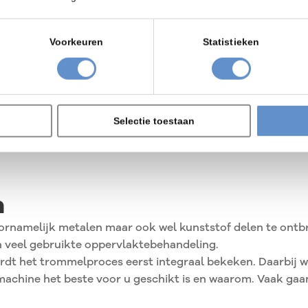
Trommelmachines
or kleine delen en kleine
ries
OTEC DF Pharma
el en gemakkelijk in
series
Voorkeuren
Statistieken
ebruik
Product bekijken
Product bekijken
Selectie toestaan
n
amelijk metalen maar ook wel kunststof delen te ontbram
en veel gebruikte oppervlaktebehandeling.
dt het trommelproces eerst integraal bekeken. Daarbij wo
achine het beste voor u geschikt is en waarom. Vaak gaan