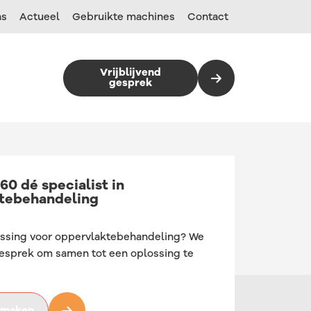
ns
Actueel
Gebruikte machines
Contact
Vrijblijvend
gesprek
960 dé specialist in
Droog stralen met perslucht
Vibreren
Sproeireinigen
MHG straalcabines
Sproeireinigen
tebehandeling
ssing voor oppervlaktebehandeling? We
Werpstralen
Centrifugaalslijpen
Ultrasoon reinigen
BMF Straalapparatuur
Ultrasoon reinigen
gesprek om samen tot een oplossing te
Natstralen
Dragfinishing
METALLFORM
ismaken