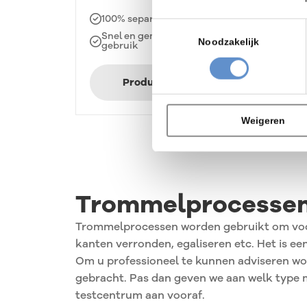
Vo
100% separeren
se
Toestemmingsselectie
Snel en gemakkelijk in
Sn
Noodzakelijk
gebruik
g
Product bekijken
Weigeren
Trommelprocesse
Trommelprocessen worden gebruikt om voorn
kanten verronden, egaliseren etc. Het is e
Om u professioneel te kunnen adviseren wor
gebracht. Pas dan geven we aan welk type m
testcentrum aan vooraf.