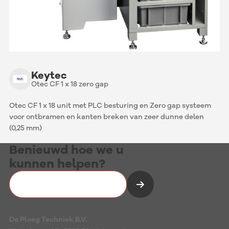
Keytec
Otec CF 1 x 18 zero gap
Otec CF 1 x 18 unit met PLC besturing en Zero gap systeem
voor ontbramen en kanten breken van zeer dunne delen
(0,25 mm)
Benieuwd hoe we u
kunnen helpen?
Vrijblijvend kennismaken
De Ploeg Techniek B.V.