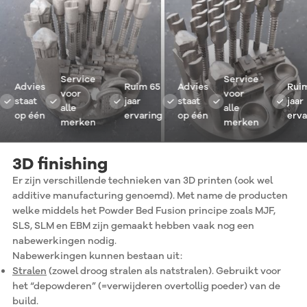
Service
Service
Advies
Ruim 65
Advies
Ruim 6
voor
voor
staat
jaar
staat
jaar
alle
alle
op één
ervaring
op één
ervarin
merken
merken
3D finishing
Er zijn verschillende technieken van 3D printen (ook wel
additive manufacturing genoemd). Met name de producten
welke middels het Powder Bed Fusion principe zoals MJF,
SLS, SLM en EBM zijn gemaakt hebben vaak nog een
nabewerkingen nodig.
Nabewerkingen kunnen bestaan uit:
Stralen
(zowel droog stralen als natstralen). Gebruikt voor
het “depowderen” (=verwijderen overtollig poeder) van de
build.