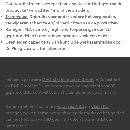
Ook wordt stralen toegepast om aansluitend het gestraalde
product te “verdichten” en/ of vergladden.
Trommelen.
Gebruikt voor onder andere het vergladden,
verwijderen scherpte en/ of verdichten van de producten.
Reinigen.
Met name bij high-end toepassingen van 3D
geprinte delen is een schoon product vaak een must.
Geen eigen capaciteit?
Dan kunt u de werkzaamheden door
De Ploeg voor u laten uitvoeren.
3D straaltechniek
Met onze partners
MHG Strahlanlagen GmbH
in Düsseldorf
en
BMF GmbH
in Grüna brengen we een speciaal voor 3D
geprinte delen ontwikkelde straalmachines op de markt.
3D natstraaltechniek
Samen met onze partners
Vapormatt ltd
en
Vixen ltd
brengen we een compleet aanbod op de markt op het gebied
van het finishen van 3D geprinte delen door middel van
natstralen.