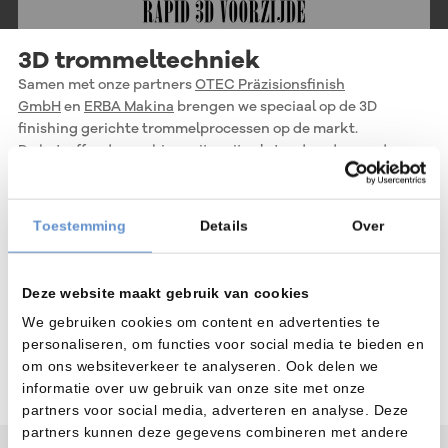
3D trommeltechniek
Samen met onze partners
OTEC Präzisionsfinish
GmbH
en
ERBA Makina
brengen we speciaal op de 3D
finishing gerichte trommelprocessen op de markt.
De betreffende machines zijn vrijwel standaard maar de
bijbehorende media (chips en compounds) zijn speciaal
afgestemd op de 3D Finishing.
Toestemming
Details
Over
3D Reinigingstechniek
Samen met onze partners
BvL Oberflächentechnik
GmbH
en
Teknox s.r.l.
brengen we een compleet gamma aan
Deze website maakt gebruik van cookies
industriële reinigingsinstallaties op de markt.
We gebruiken cookies om content en advertenties te
In combinatie met de juiste reinigingsmiddelen en de op de
personaliseren, om functies voor social media te bieden en
onderdelen afgestemde machinetechniek kunnen we alle 3D
om ons websiteverkeer te analyseren. Ook delen we
geprinte delen (kunststof en metaal) laten voldoen aan de
informatie over uw gebruik van onze site met onze
allerhoogste reinheidseisen.
partners voor social media, adverteren en analyse. Deze
partners kunnen deze gegevens combineren met andere