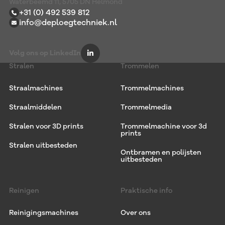
Waterbeemd 11, 5705 DN Helmond
+31 (0) 492 539 812
info@deploegtechniek.nl
Volg ons op LinkedIn
Stralen
Trommelen
Straalmachines
Trommelmachines
Straalmiddelen
Trommelmedia
Stralen voor 3D prints
Trommelmachine voor 3d
prints
Stralen uitbesteden
Ontbramen en polijsten
uitbesteden
Reinigen
Praktische info
Reinigingsmachines
Over ons