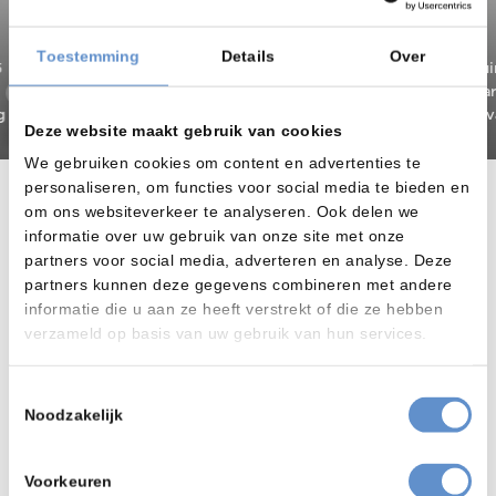
Service
Service
Toestemming
Details
Over
Advies
Ruim 65
Advies
Ruim 
voor
voor
staat
jaar
staat
jaar
alle
alle
op één
ervaring
op één
ervar
merken
merken
Deze website maakt gebruik van cookies
We gebruiken cookies om content en advertenties te
personaliseren, om functies voor social media te bieden en
1
resultaat
gevonden
om ons websiteverkeer te analyseren. Ook delen we
informatie over uw gebruik van onze site met onze
partners voor social media, adverteren en analyse. Deze
partners kunnen deze gegevens combineren met andere
informatie die u aan ze heeft verstrekt of die ze hebben
verzameld op basis van uw gebruik van hun services.
Toestemmingsselectie
Noodzakelijk
Voorkeuren