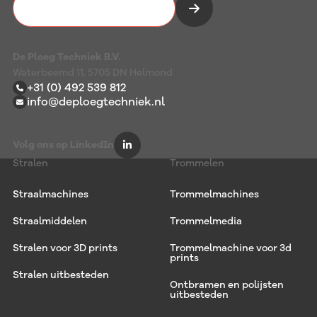
Vrijblijvend kennismaken
De Ploeg Techniek B.V.
Waterbeemd 11, 5705 DN Helmond
+31 (0) 492 539 812
info@deploegtechniek.nl
Volg ons op LinkedIn
Stralen
Trommelen
Straalmachines
Trommelmachines
Straalmiddelen
Trommelmedia
Stralen voor 3D prints
Trommelmachine voor 3d
prints
Stralen uitbesteden
Ontbramen en polijsten
uitbesteden