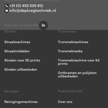
Waterbeemd 11, 5705 DN Helmond
+31 (0) 492 539 812
info@deploegtechniek.nl
Volg ons op LinkedIn
Stralen
Trommelen
Straalmachines
Trommelmachines
Straalmiddelen
Trommelmedia
Stralen voor 3D prints
Trommelmachine voor 3d
prints
Stralen uitbesteden
Ontbramen en polijsten
uitbesteden
Reinigen
Praktische info
Reinigingsmachines
Over ons