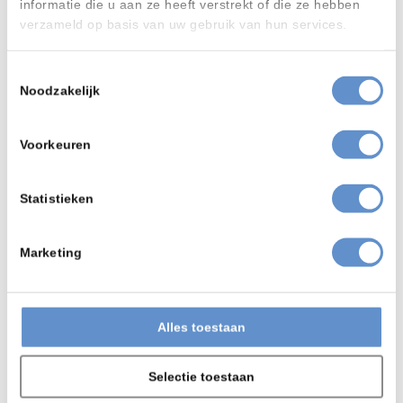
informatie die u aan ze heeft verstrekt of die ze hebben
3D Finishing
Straalcabines
Straalmachines
verzameld op basis van uw gebruik van hun services.
Stralen met perslucht
MHG CABINES VOOR 3D FINISHING
Toestemmingsselectie
Noodzakelijk
Product bekijken
Voorkeuren
Statistieken
Marketing
Alles toestaan
Selectie toestaan
Injector stralen
Straalcabines
Straalmachines