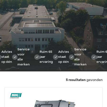
Service
Service
dvies
Ruim 65
Advies
Ruim 65
voor
voor
taat
jaar
staat
jaar
alle
alle
p één
ervaring
op één
ervaring
merken
merken
5
resultaten
gevonden