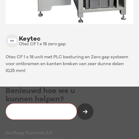
Keytec
Otec CF 1 x 18 zero gap
Otec CF 1 x 18 unit met PLC besturing en Zero gap systeem
voor ontbramen en kanten breken van zeer dunne delen
(0,25 mm)
Benieuwd hoe we u
kunnen helpen?
Vrijblijvend kennismaken
De Ploeg Techniek B.V.