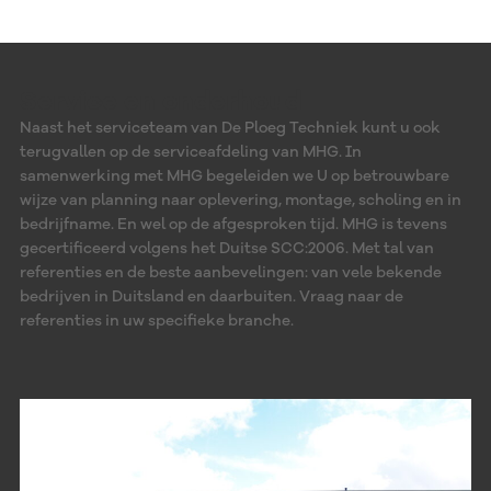
Service en onderhoud
Naast het serviceteam van De Ploeg Techniek kunt u ook
terugvallen op de serviceafdeling van MHG. In
samenwerking met MHG begeleiden we U op betrouwbare
wijze van planning naar oplevering, montage, scholing en in
bedrijfname. En wel op de afgesproken tijd. MHG is tevens
gecertificeerd volgens het Duitse SCC:2006. Met tal van
referenties en de beste aanbevelingen: van vele bekende
bedrijven in Duitsland en daarbuiten. Vraag naar de
referenties in uw specifieke branche.