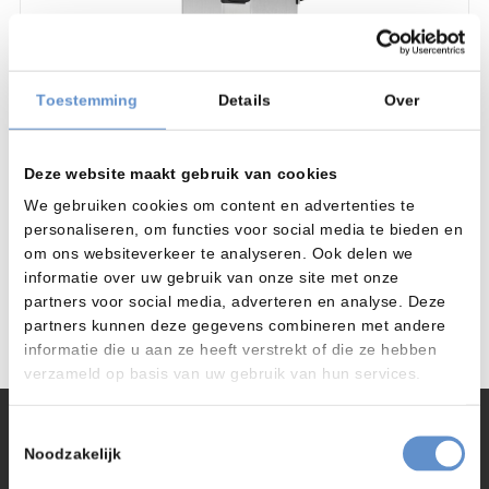
Toestemming
Details
Over
Deze website maakt gebruik van cookies
Droogijs stralen
Straalmachines
We gebruiken cookies om content en advertenties te
Cold Jet dry ice unit
personaliseren, om functies voor social media te bieden en
om ons websiteverkeer te analyseren. Ook delen we
informatie over uw gebruik van onze site met onze
Product bekijken
partners voor social media, adverteren en analyse. Deze
partners kunnen deze gegevens combineren met andere
informatie die u aan ze heeft verstrekt of die ze hebben
verzameld op basis van uw gebruik van hun services.
Toestemmingsselectie
ColdJet is werelds grootste producent van
Noodzakelijk
droogijs machines en technieken.