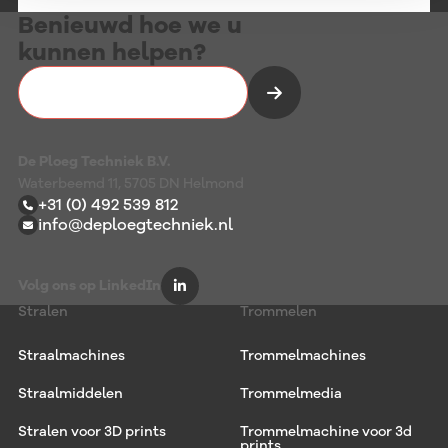
Benieuwd hoe we u
kunnen helpen?
Vrijblijvend kennismaken
De Ploeg Techniek B.V.
Waterbeemd 11, 5705 DN Helmond
+31 (0) 492 539 812
info@deploegtechniek.nl
Volg ons op LinkedIn
Stralen
Trommelen
Straalmachines
Trommelmachines
Straalmiddelen
Trommelmedia
Stralen voor 3D prints
Trommelmachine voor 3d
prints