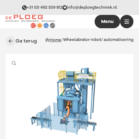
+31 (0) 492 539 812
info@deploegtechniek.nl
Menu
Wheelabrator robot/ automatisering
Home
Ga terug