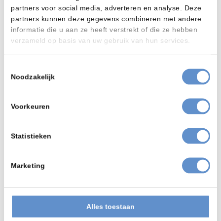
Overzicht
partners voor social media, adverteren en analyse. Deze
Het toepassen van automatische be- en ontlading middels
partners kunnen deze gegevens combineren met andere
een robot en speciale grippers/ opnames is maatwerk.
informatie die u aan ze heeft verstrekt of die ze hebben
De Ploeg en Wheelabrator beschikken over de nodige kennis
verzameld op basis van uw gebruik van hun services.
en ervaring om daar goed in te kunnen adviseren.
Meer info over de rubber- gaasband werpstralers kunt u ook
Toestemmingsselectie
vinden op de
website van Wheelabrator
Noodzakelijk
Voorkeuren
Statistieken
Marketing
Toepassingsgebieden
In het geval van automatische productie processen,
repeteerbare producten en/ of complexe producten kan een
automatisch straalproces economisch zeer aantrekkelijk
Alles toestaan
zijn.