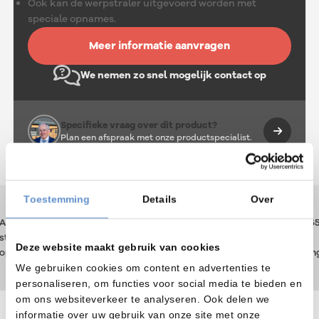
Ook kan de werpstraler uitgevoerd worden met
speciale opnames.
Meer informatie aanvragen
We nemen zo snel mogelijk contact op
Specifieke vraag over dit product?
Plan een afspraak met onze productspecialist.
Toestemming
Details
Over
Service
Service
Advies
Ruim 65
Advies
Ruim 65
voor
voor
taat
jaar
staat
jaar
alle
alle
Deze website maakt gebruik van cookies
p één
ervaring
op één
ervaring
merken
merken
We gebruiken cookies om content en advertenties te
personaliseren, om functies voor social media te bieden en
om ons websiteverkeer te analyseren. Ook delen we
informatie over uw gebruik van onze site met onze