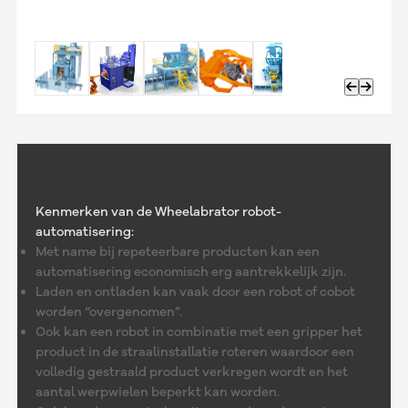
Wheelabrator robot/
automatisering
Kenmerken van de Wheelabrator robot-
automatisering:
Met name bij repeteerbare producten kan een
automatisering economisch erg aantrekkelijk zijn.
Laden en ontladen kan vaak door een robot of cobot
worden “overgenomen”.
Ook kan een robot in combinatie met een gripper het
product in de straalinstallatie roteren waardoor een
volledig gestraald product verkregen wordt en het
aantal werpwielen beperkt kan worden.