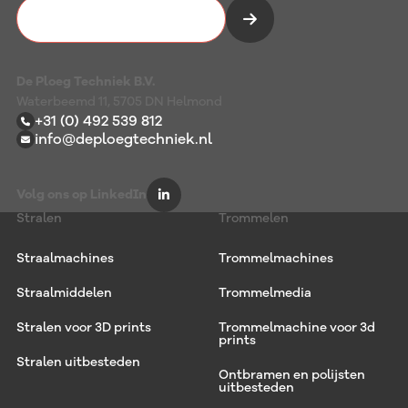
Vrijblijvend kennismaken
De Ploeg Techniek B.V.
Waterbeemd 11, 5705 DN Helmond
+31 (0) 492 539 812
info@deploegtechniek.nl
Volg ons op LinkedIn
Stralen
Trommelen
Straalmachines
Trommelmachines
Straalmiddelen
Trommelmedia
Stralen voor 3D prints
Trommelmachine voor 3d
prints
Stralen uitbesteden
Ontbramen en polijsten
uitbesteden