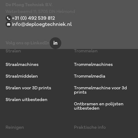
De Ploeg Techniek B.V.
Waterbeemd 11, 5705 DN Helmond
+31 (0) 492 539 812
info@deploegtechniek.nl
Volg ons op LinkedIn
Stralen
Trommelen
Straalmachines
Trommelmachines
Straalmiddelen
Trommelmedia
Stralen voor 3D prints
Trommelmachine voor 3d
prints
Stralen uitbesteden
Ontbramen en polijsten
uitbesteden
Reinigen
Praktische info