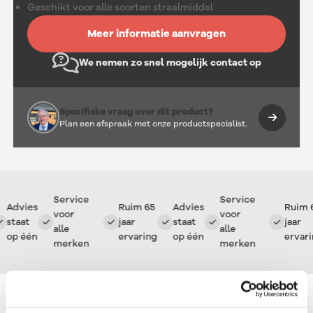
Geschikt voor alle soorten straalmiddel
Meer informatie aanvragen
We nemen zo snel mogelijk contact op
Specifieke vraag over dit product?
Plan een afspraak met onze productspecialist.
Service
Service
Advies
Ruim 65
Advies
Ruim 6
voor
voor
staat
jaar
staat
jaar
alle
alle
op één
ervaring
op één
ervari
merken
merken
Overzicht