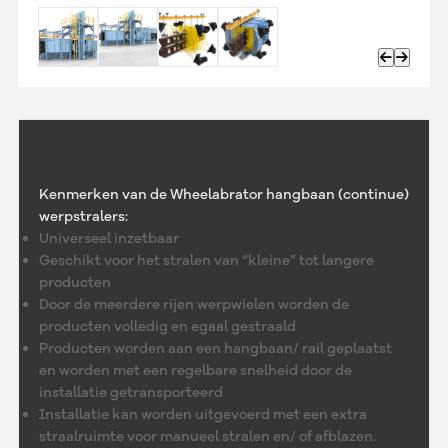
Wheelabrator hangbaan continue
(DUPLICEREN)
Kenmerken van de Wheelabrator hangbaan (continue)
werpstralers:
Universeel inzetbaar
Geschikt voor het stralen van “kleine” tot langere
producten
Door de meerdere rijen werpwielen worden de
producten volledig en egaal gestraald
Producten worden aan een hangbaan/ rail geplaatst
en worden met een regelbare snelheid door de
installatie getransporteerd
Installatie kan worden uitgevoerd met een extra
straalruimte voor manueel stralen en/ of afblazen.