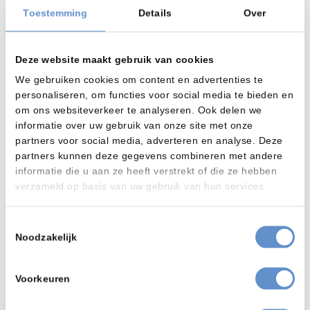
Toestemming
Details
Over
Afhankelijk van de afmetingen van het te stralen product
wordt er één of meerdere producten aan de hangbaan
geplaatst.
Deze website maakt gebruik van cookies
Hangbaan gaat met een instelbare snelheid door de
installatie. Afhankelijk van de geometrie van de producten
We gebruiken cookies om content en advertenties te
worden er 2 of 4 rijen werpwielen geplaatst.
personaliseren, om functies voor social media te bieden en
Door gebruik te maken van een frequentieregeling kan de
om ons websiteverkeer te analyseren. Ook delen we
afwerpsnelheid van het straalmiddel worden geregeld en
informatie over uw gebruik van onze site met onze
ook meer fragiele delen gestraald worden.
partners voor social media, adverteren en analyse. Deze
Het railsysteem gekoppeld worden aan bijvoorbeeld een
partners kunnen deze gegevens combineren met andere
natlak installatie zodat de producten “in lijn” een
informatie die u aan ze heeft verstrekt of die ze hebben
nabehandeling krijgen.
verzameld op basis van uw gebruik van hun services.
Alternatief voor een continue proces is een batch proces.
Meer info over de hangbaan werpstralers kunt u ook vinden
Toestemmingsselectie
op de
website van Wheelabrator
Noodzakelijk
Voorkeuren