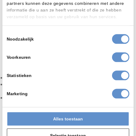
vinden op de
website van Wheelabrator
partners kunnen deze gegevens combineren met andere
informatie die u aan ze heeft verstrekt of die ze hebben
verzameld op basis van uw gebruik van hun services.
Toestemmingsselectie
Noodzakelijk
Voorkeuren
Toepassingsgebieden
De werpstraler kan worden toegepast voor:
Statistieken
ontroesten
verkrijgen gewenste ruwheid en/ of reinheid als
voorbehandeling voor een natlak/ poedercoating
Marketing
shotpeenen
Technische gegevens
Alles toestaan
Opties
Eigenschap titel
Selectie toestaan