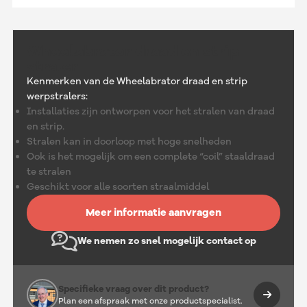
Wheelabrator draad en strip
straler
Kenmerken van de Wheelabrator draad en strip
werpstralers:
Installaties zijn ontworpen voor het stralen van draad
en strip.
Stralen kan in doorloop met hoge snelheden
Ook is het mogelijk om een complete “coil” staaldraad
te stralen
Geschikt voor alle soorten straalmiddel
Meer informatie aanvragen
We nemen zo snel mogelijk contact op
Specifieke vraag over dit product?
Plan een afspraak met onze productspecialist.