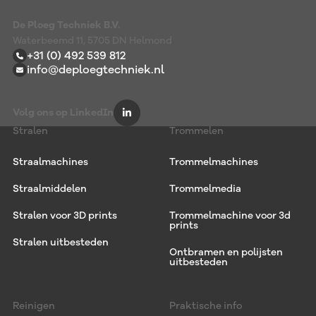
De Ploeg Techniek B.V.
Waterbeemd 11, 5705 DN Helmond
+31 (0) 492 539 812
info@deploegtechniek.nl
Volg ons op LinkedIn
Stralen
Trommelen
Straalmachines
Trommelmachines
Straalmiddelen
Trommelmedia
Stralen voor 3D prints
Trommelmachine voor 3d
prints
Stralen uitbesteden
Ontbramen en polijsten
uitbesteden
Reinigen
Praktische info