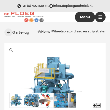
+31 (0) 492 539 812
info@deploegtechniek.nl
Menu
Wheelabrator draad en strip straler
Home
Ga terug