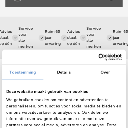
Service
Service
Advies
Ruim 65
Advies
Ruim 65
voor
voor
taat
jaar
staat
jaar
alle
alle
op één
ervaring
op één
ervaring
merken
merken
Overzicht
Toestemming
Details
Over
De draad of strip wordt door de installatie getransporteerd
middels externe apparatuur. Deze apparatuur is “gekoppeld”
Deze website maakt gebruik van cookies
aan de werpstraler zodat bijvoorbeeld de doorvoersnelheid
centraal geregeld wordt.
We gebruiken cookies om content en advertenties te
In geval van het stralen van een “coil” wordt deze in zijn
personaliseren, om functies voor social media te bieden en
geheel in de installatie gebracht. De “coil” roteert om zijn
om ons websiteverkeer te analyseren. Ook delen we
horizontale as en wordt zodoende volledig gestraald.
informatie over uw gebruik van onze site met onze
Meer info over de draad, strip en coil werpstralers kunt u ook
partners voor social media, adverteren en analyse. Deze