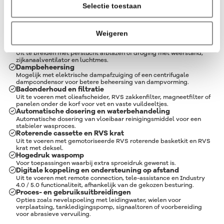
Selectie toestaan
Opties
Weigeren
Droging en afblazen
Uit te breiden met perslucht afblazen of droging met weerstand,
zijkanaalventilator en luchtmes.
Dampbeheersing
Mogelijk met elektrische dampafzuiging of een centrifugale
dampcondensor voor betere beheersing van dampvorming.
Badonderhoud en filtratie
Uit te voeren met olieafscheider, RVS zakkenfilter, magneetfilter of
panelen onder de korf voor vet en vaste vuildeeltjes.
Automatische dosering en waterbehandeling
Automatische dosering van vloeibaar reinigingsmiddel voor een
stabieler wasproces.
Roterende cassette en RVS krat
Uit te voeren met gemotoriseerde RVS roterende basketkit en RVS
krat met deksel.
Hogedruk waspomp
Voor toepassingen waarbij extra sproeidruk gewenst is.
Digitale koppeling en ondersteuning op afstand
Uit te voeren met remote connection, tele-assistance en Industry
4.0 / 5.0 functionaliteit, afhankelijk van de gekozen besturing.
Proces- en gebruiksuitbreidingen
Opties zoals nevelspoeling met leidingwater, wielen voor
verplaatsing, tankledigingspomp, signaaltoren of voorbereiding
voor abrasieve vervuiling.