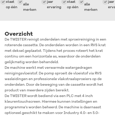
staat
jaar
staat
jaar
alle
alle
op één
ervaring
op één
ervari
merken
merken
Overzicht
De TWISTER reinigt onderdelen met sproeireiniging in een
roterende cassette. De onderdelen worden in een RVS krat
met deksel geplaatst. Tijdens het proces roteert het krat
continu om een horizontale as, waardoor de onderdelen
gelijkmatig worden behandeld.
De machine werkt met verwarmde watergedragen
reinigingsvloeistof. De pomp sproeit de vloeistof via RVS
wasleidingen en professionele vlakstraalsproeiers op de
onderdelen. Door de beweging van de cassette wordt het
product van meerdere zijden bereikt.
De TWISTER wordt bediend via een PLC met 4 inch
kleurentouchscreen. Hiermee kunnen instellingen en
programma’s worden beheerd. De machine is daarnaast
optioneel geschikt te maken voor Industry 4.0- en 5.0-