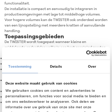
functionaliteit.
De installatie is compact en eenvoudig te integreren in
productieomgevingen met lage tot middelhoge volumes.
Voor hogere volumes kan de TWISTER ook onderdeel worden
van een lijnopstelling met meerdere kratten of aanvullende
handling.
Toepassingsgebieden
De TWISTER wordt toegepast wanneer kleine en
middelgrote onderdelen veilig in een krat gereinigd moeten
worden.
Reiniging van kleine en middelgrote onderdelen
Reiniging van draaiwerk en vergelijkbare componenten
Toestemming
Details
Over
Onderdelen zoals afdichtingen, ringen of kleinere
productiedelen
Onderdelen die in een krat of cassette behandeld moeten
Deze website maakt gebruik van cookies
worden
We gebruiken cookies om content en advertenties te
Productieafdelingen met lage tot middelhoge volumes
personaliseren, om functies voor social media te bieden en
Werkplaatsen waar gecontroleerde wascycli nodig zijn
om ons websiteverkeer te analyseren. Ook delen we
Industriële reiniging met watergedragen
informatie over uw gebruik van onze site met onze
reinigingsmiddelen