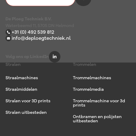
De Ploeg Techniek B.V.
Waterbeemd 11, 5705 DN Helmond
+31 (0) 492 539 812
info@deploegtechniek.nl
Volg ons op LinkedIn
Stralen
Trommelen
Straalmachines
Trommelmachines
Straalmiddelen
Trommelmedia
Stralen voor 3D prints
Trommelmachine voor 3d
prints
Stralen uitbesteden
Ontbramen en polijsten
uitbesteden