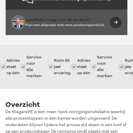
Specifieke vraag over dit product?
Plan een afspraak met onze productspecialist.
Service
Service
Advies
Ruim 65
Advies
Ruim 
voor
voor
staat
jaar
staat
jaar
alle
alle
op één
ervaring
op één
ervari
merken
merken
Overzicht
De NiagaraVE is een meer-tank reinigingsinstallatie waarbij
alle processtappen in één kamer worden uitgevoerd. De
onderdelen blijven tijdens het proces stil staan in een korf of
op een productdrager. De reiniging vindt plaats met een