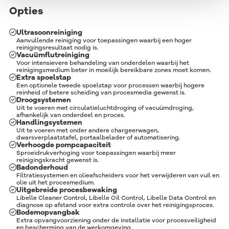
Opties
Ultrasoonreiniging
Aanvullende reiniging voor toepassingen waarbij een hoger
reinigingsresultaat nodig is.
Vacuümflutreiniging
Voor intensievere behandeling van onderdelen waarbij het
reinigingsmedium beter in moeilijk bereikbare zones moet komen.
Extra spoelstap
Een optionele tweede spoelstap voor processen waarbij hogere
reinheid of betere scheiding van procesmedia gewenst is.
Droogsystemen
Uit te voeren met circulatieluchtdroging of vacuümdroging,
afhankelijk van onderdeel en proces.
Handlingsystemen
Uit te voeren met onder andere chargeerwagen,
dwarsverplaatstafel, portaalbelader of automatisering.
Verhoogde pompcapaciteit
Sproeidrukverhoging voor toepassingen waarbij meer
reinigingskracht gewenst is.
Badonderhoud
Filtratiesystemen en olieafscheiders voor het verwijderen van vuil en
olie uit het procesmedium.
Uitgebreide procesbewaking
Libelle Cleaner Control, Libelle Oil Control, Libelle Data Control en
diagnose op afstand voor extra controle over het reinigingsproces.
Bodemopvangbak
Extra opvangvoorziening onder de installatie voor procesveiligheid
en bescherming van de werkomgeving.