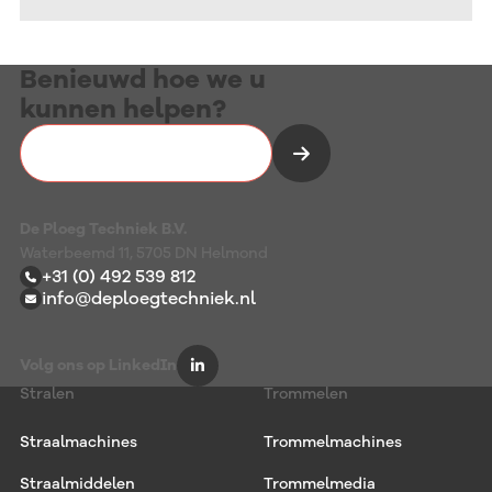
Benieuwd hoe we u
kunnen helpen?
Vrijblijvend kennismaken
De Ploeg Techniek B.V.
Waterbeemd 11, 5705 DN Helmond
+31 (0) 492 539 812
info@deploegtechniek.nl
Volg ons op LinkedIn
Stralen
Trommelen
Straalmachines
Trommelmachines
Straalmiddelen
Trommelmedia