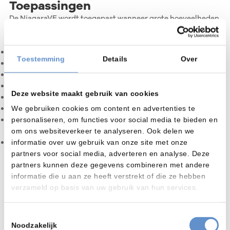
Toepassingen
De NiagaraVE wordt toegepast wanneer grote hoeveelheden
onderdelen of zware charges grondig gereinigd moeten
worden.
Reiniging van grote gewichten in korven
Toestemming
Details
Over
Reiniging van hoge aantallen onderdelen
Onderdelen op hardingsroosters
Toepassingen in hardereijen
Deze website maakt gebruik van cookies
Onderdelen met lichte tot sterke industriële vervuiling
Reiniging vóór of na warmtebehandeling
We gebruiken cookies om content en advertenties te
Productieomgevingen met behoefte aan sterke
personaliseren, om functies voor social media te bieden en
reinigingsprestaties
om ons websiteverkeer te analyseren. Ook delen we
Processen waarbij wassen en spoelen gescheiden moeten
informatie over uw gebruik van onze site met onze
worden uitgevoerd
partners voor social media, adverteren en analyse. Deze
Voor onderdelen waarbij rotatie van de korf belangrijk is, zijn
partners kunnen deze gegevens combineren met andere
NiagaraFS, NiagaraDFS of NiagaraRH vaak passender. De
informatie die u aan ze heeft verstrekt of die ze hebben
NiagaraVE is vooral bedoeld voor grotere charges waarbij
verzameld op basis van uw gebruik van hun services.
het product stil blijft staan en het sproeisysteem de
reiniging uitvoert.
Toestemmingsselectie
Noodzakelijk