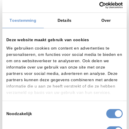
Draagkracht
kg
100
150
250
1-
l
1.000
2.000
2.000
Toestemming
Details
Over
tankinstallatie:
inhoud
Deze website maakt gebruik van cookies
2-
l
550
1.100
2.000
tankinstallatie:
We gebruiken cookies om content en advertenties te
inhoud 1
personaliseren, om functies voor social media te bieden en
om ons websiteverkeer te analyseren. Ook delen we
2-
l
550
1.100
2.000
informatie over uw gebruik van onze site met onze
tankinstallatie:
inhoud 2
partners voor social media, adverteren en analyse. Deze
partners kunnen deze gegevens combineren met andere
informatie die u aan ze heeft verstrekt of die ze hebben
Opties
verzameld op basis van uw gebruik van hun services.
Ultrasoonreiniging
Toestemmingsselectie
Aanvullende ultrasoonreiniging voor onderdelen met hoge
Noodzakelijk
reinheidseisen of moeilijk bereikbare zones.
Droogsystemen Nevada
Droogsystemen voor het drogen van onderdelen na het was- of
spoelproces.