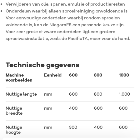
Verwijderen van olie, spanen, emulsie of productieresten
Onderdelen waarbij alleen sproeireiniging onvoldoende is
Voor eenvoudige onderdelen waarbij rondom sproeien
voldoende is, kan de NiagaraFS een passende keuze zijn.
Voor zeer grote of zware onderdelen ligt een grotere
sproeiwasinstallatie, zoals de PacificTA, meer voor de hand.
Technische gegevens
Machine
Eenheid
600
800
1000
voorbeelden
Nuttige lengte
mm
600
800
1.000
Nuttige
mm
400
600
600
breedte
Nuttige
mm
300
400
600
hoogte