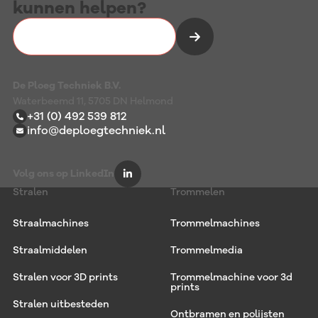
kunnen helpen?
Vrijblijvend kennismaken
De Ploeg Techniek B.V.
Waterbeemd 11, 5705 DN Helmond
+31 (0) 492 539 812
info@deploegtechniek.nl
Volg ons op LinkedIn
Stralen
Trommelen
Straalmachines
Trommelmachines
Straalmiddelen
Trommelmedia
Stralen voor 3D prints
Trommelmachine voor 3d
prints
Stralen uitbesteden
Ontbramen en polijsten