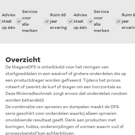
Service
Service
Advies
Ruim 65
Advies
Ruim 65
voor
voor
staat
jaar
staat
jaar
alle
alle
op één
ervaring
op één
ervarin
merken
merken
Overzicht
De NiagaraDFS is ontwikkeld voor het reinigen van
stortgoeddelen in een waskorf of grotere onderdelen die op
een productdrager worden gefixeerd. Tijdens het proces
roteert of zwenkt de korf of drager om een horizontale as.
Deze Rhönradtechniek zorgt ervoor dat onderdelen rondom
worden behandeld.
De combinatie van sproeien en dompelen maakt de DFS-
serie geschikt voor onderdelen waarbij alleen sproeien
onvoldoende resultaat geeft. Denk aan producten met
boringen, holtes, ondersnijdingen of vormen waarin vuil of
procesvloeistof kan achterblijven.