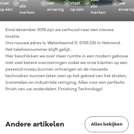
voor
voor
taat
jaar
staat
jaar
alle
alle
p één
ervaring
op één
ervaring
merken
merken
Eind december 2019 zijn we verhuisd naar een nieuwe
locatie.
Ons nieuwe adres is: Waterbeemd 11; 5705 DN in Helmond.
Het telefoonnummer blijft gelijk.
Hier beschikken we over meer ruimte in een modern gebouw
met veel betere voorzieningen zodat we onze klanten op een
passend niveau kunnen ontvangen en de nieuwste
technieken kunnen laten zien op het gebied van het stralen,
trommelen en industriele reiniging. Alles voor een perfecte
finish van uw onderdelen. Finishing Technology!
Andere artikelen
Alles bekijken