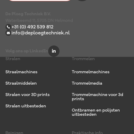
De Ploeg Techniek B.V.
Waterbeemd 11, 5705 DN Helmond
+31 (0) 492 539 812
info@deploegtechniek.nl
Volg ons op LinkedIn
Stralen
Trommelen
Straalmachines
Trommelmachines
Straalmiddelen
Trommelmedia
Stralen voor 3D prints
Trommelmachine voor 3d
prints
Stralen uitbesteden
Ontbramen en polijsten
uitbesteden
Reinigen
Praktische info