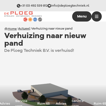
+31 (0) 492 539 812
info@deploegtechniek.nl
Menu
Actueel
Verhuizing naar nieuw pand
Home
Verhuizing naar nieuw
pand
De Ploeg Techniek B.V. is verhuisd!
Service
Service
dvies
Ruim 65
Advies
Ruim 65