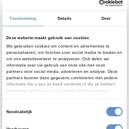
Toestemming
Details
Over
Deze website maakt gebruik van cookies
We gebruiken cookies om content en advertenties te
personaliseren, om functies voor social media te bieden en
om ons websiteverkeer te analyseren. Ook delen we
informatie over uw gebruik van onze site met onze
partners voor social media, adverteren en analyse. Deze
partners kunnen deze gegevens combineren met andere
informatie die u aan ze heeft verstrekt of die ze hebben
Nieuws
verzameld op basis van uw gebruik van hun services.
Clean Event 2026 - Veldhoven - Precisie
reiniging
Toestemmingsselectie
Microcentrum organiseert op donderdag 23 April 2026 het
Noodzakelijk
Clean Event 2026. Dit is een verzamelplek voor alle bedrijven
die aandacht besteden aan precisiereiniging in de wereld
van de hightech. De Ploeg Techniek B.V. exposeert op de
Voorkeuren