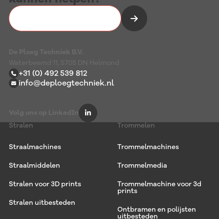
Vrijblijvend kennismaken
De Ploeg Techniek B.V.
Waterbeemd 11, 5705 DN Helmond
+31 (0) 492 539 812
info@deploegtechniek.nl
Volg ons op LinkedIn
Stralen
Trommelen
Straalmachines
Trommelmachines
Straalmiddelen
Trommelmedia
Stralen voor 3D prints
Trommelmachine voor 3d
prints
Stralen uitbesteden
Ontbramen en polijsten
uitbesteden