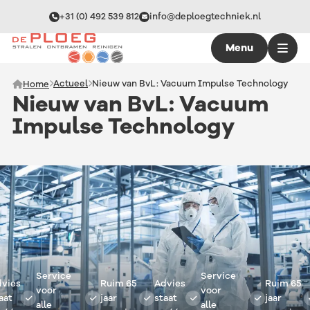
+31 (0) 492 539 812
info@deploegtechniek.nl
Menu
Actueel
Nieuw van BvL: Vacuum Impulse Technology
Home
Nieuw van BvL: Vacuum
Impulse Technology
Service
Service
ies
Ruim 65
Advies
Ruim 65
voor
voor
at
jaar
staat
jaar
alle
alle